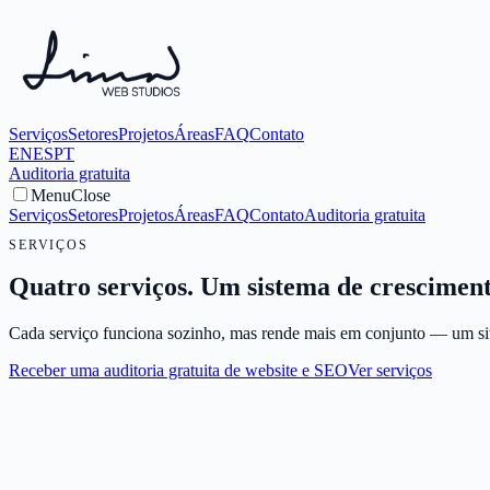
Serviços
Setores
Projetos
Áreas
FAQ
Contato
EN
ES
PT
Auditoria gratuita
Menu
Close
Serviços
Setores
Projetos
Áreas
FAQ
Contato
Auditoria gratuita
SERVIÇOS
Quatro serviços. Um sistema de crescimento
Cada serviço funciona sozinho, mas rende mais em conjunto — um site 
Receber uma auditoria gratuita de website e SEO
Ver serviços