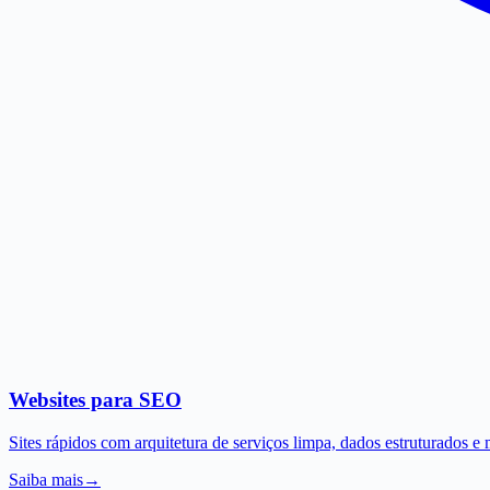
Websites para SEO
Sites rápidos com arquitetura de serviços limpa, dados estruturados 
Saiba mais
→