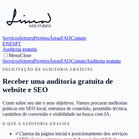
Serviços
Setores
Projetos
Áreas
FAQ
Contato
EN
ES
PT
Auditoria gratuita
Menu
Close
Serviços
Setores
Projetos
Áreas
FAQ
Contato
Auditoria gratuita
SOLICITAÇÃO DE AUDITORIA GRATUITA
Receber uma auditoria gratuita de
website e SEO
Conte sobre seu site e seus objetivos. Vamos procurar melhorias
práticas em SEO local, estrutura de conteúdo, prontidão técnica,
caminhos de conversão e visibilidade na busca com IA.
O QUE A AUDITORIA ANALISA
✓
Clareza da página inicial e posicionamento dos serviços