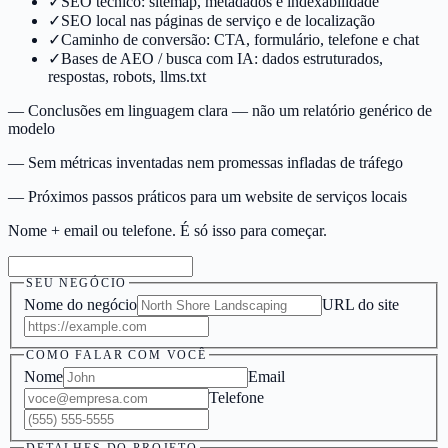
✓
SEO técnico: sitemap, metadados e indexabilidade
✓
SEO local nas páginas de serviço e de localização
✓
Caminho de conversão: CTA, formulário, telefone e chat
✓
Bases de AEO / busca com IA: dados estruturados,
respostas, robots, llms.txt
—
Conclusões em linguagem clara — não um relatório genérico de
modelo
—
Sem métricas inventadas nem promessas infladas de tráfego
—
Próximos passos práticos para um website de serviços locais
Nome + email ou telefone. É só isso para começar.
SEU NEGÓCIO
Nome do negócio
URL do site
COMO FALAR COM VOCÊ
Nome
Email
Telefone
DETALHES DO PROJETO