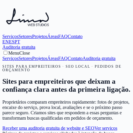
Serviços
Setores
Projetos
Áreas
FAQ
Contato
EN
ES
PT
Auditoria gratuita
Menu
Close
Serviços
Setores
Projetos
Áreas
FAQ
Contato
Auditoria gratuita
SITES PARA EMPREITEIROS · SEO LOCAL · PEDIDOS DE
ORÇAMENTO
Sites para empreiteiros que deixam a
confiança clara antes da primeira ligação.
Proprietários comparam empreiteiros rapidamente: fotos de projetos,
encaixe do serviço, prova local, avaliações e se o próximo passo
parece seguro. Criamos sites que respondem a essas perguntas e
transformam buscas qualificadas em pedidos de orçamento.
Receber uma auditoria gratuita de website e SEO
Ver serviços