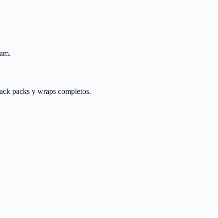
ram.
track packs y wraps completos.