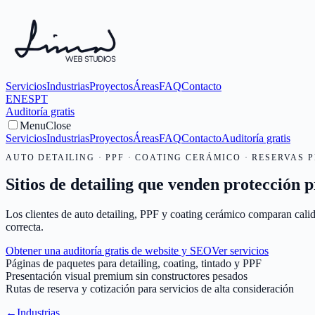
Servicios
Industrias
Proyectos
Áreas
FAQ
Contacto
EN
ES
PT
Auditoría gratis
Menu
Close
Servicios
Industrias
Proyectos
Áreas
FAQ
Contacto
Auditoría gratis
AUTO DETAILING · PPF · COATING CERÁMICO · RESERVAS 
Sitios de detailing que venden protección p
Los clientes de auto detailing, PPF y coating cerámico comparan calid
correcta.
Obtener una auditoría gratis de website y SEO
Ver servicios
Páginas de paquetes para detailing, coating, tintado y PPF
Presentación visual premium sin constructores pesados
Rutas de reserva y cotización para servicios de alta consideración
←
Industrias