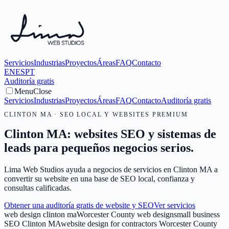
Servicios
Industrias
Proyectos
Áreas
FAQ
Contacto
EN
ES
PT
Auditoría gratis
Menu
Close
Servicios
Industrias
Proyectos
Áreas
FAQ
Contacto
Auditoría gratis
CLINTON MA · SEO LOCAL Y WEBSITES PREMIUM
Clinton MA: websites SEO y sistemas de
leads para pequeños negocios serios.
Lima Web Studios ayuda a negocios de servicios en Clinton MA a
convertir su website en una base de SEO local, confianza y
consultas calificadas.
Obtener una auditoría gratis de website y SEO
Ver servicios
web design clinton ma
Worcester County web design
small business
SEO Clinton MA
website design for contractors Worcester County