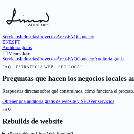
Servicios
Industrias
Proyectos
Áreas
FAQ
Contacto
EN
ES
PT
Auditoría gratis
Menu
Close
Servicios
Industrias
Proyectos
Áreas
FAQ
Contacto
Auditoría gratis
FAQ · ESTRATEGIA WEB · SEO LOCAL
Preguntas que hacen los negocios locales an
Respuestas directas sobre qué construimos, cómo funciona el proceso
Obtener una auditoría gratis de website y SEO
Ver servicios
FAQ
Rebuilds de website
¿Para quién es Lima Web Studios?