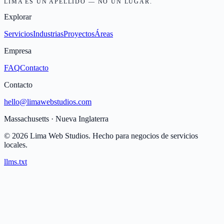
LIMA ES UN APELLIDO — NO UN LUGAR.
Explorar
Servicios
Industrias
Proyectos
Áreas
Empresa
FAQ
Contacto
Contacto
hello@limawebstudios.com
Massachusetts · Nueva Inglaterra
©
2026
Lima Web Studios.
Hecho para negocios de servicios
locales.
llms.txt