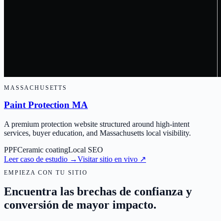
MASSACHUSETTS
Paint Protection MA
A premium protection website structured around high-intent
services, buyer education, and Massachusetts local visibility.
PPF
Ceramic coating
Local SEO
Leer caso de estudio
→
Visitar sitio en vivo
↗
EMPIEZA CON TU SITIO
Encuentra las brechas de confianza y
conversión de mayor impacto.