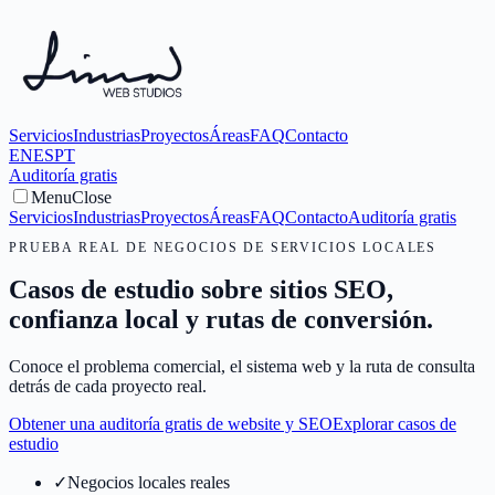
Servicios
Industrias
Proyectos
Áreas
FAQ
Contacto
EN
ES
PT
Auditoría gratis
Menu
Close
Servicios
Industrias
Proyectos
Áreas
FAQ
Contacto
Auditoría gratis
PRUEBA REAL DE NEGOCIOS DE SERVICIOS LOCALES
Casos de estudio sobre sitios SEO,
confianza local y rutas de conversión.
Conoce el problema comercial, el sistema web y la ruta de consulta
detrás de cada proyecto real.
Obtener una auditoría gratis de website y SEO
Explorar casos de
estudio
✓
Negocios locales reales