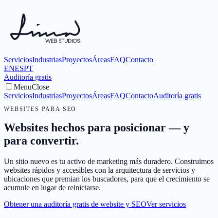
Servicios
Industrias
Proyectos
Áreas
FAQ
Contacto
EN
ES
PT
Auditoría gratis
Menu
Close
Servicios
Industrias
Proyectos
Áreas
FAQ
Contacto
Auditoría gratis
WEBSITES PARA SEO
Websites hechos para posicionar — y
para convertir.
Un sitio nuevo es tu activo de marketing más duradero. Construimos
websites rápidos y accesibles con la arquitectura de servicios y
ubicaciones que premian los buscadores, para que el crecimiento se
acumule en lugar de reiniciarse.
Obtener una auditoría gratis de website y SEO
Ver servicios